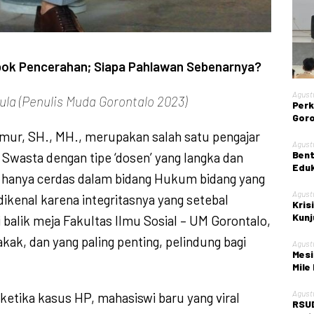
embok Pencerahan; Siapa Pahlawan Sebenarnya?
Agust
ula (Penulis Muda Gorontalo 2023)
Perk
Goro
Gela
kmur, SH., MH., merupakan salah satu pengajar
Nege
Agust
Bent
 Swasta dengan tipe ‘dosen’ yang langka dan
Eduk
 hanya cerdas dalam bidang Hukum bidang yang
Kont
Agust
 dikenal karena integritasnya yang setebal
Kris
Kunj
balik meja Fakultas Ilmu Sosial – UM Gorontalo,
Kota
akak, dan yang paling penting, pelindung bagi
Agust
Mesi
Mile
Agust
ketika kasus HP, mahasiswi baru yang viral
RSUD