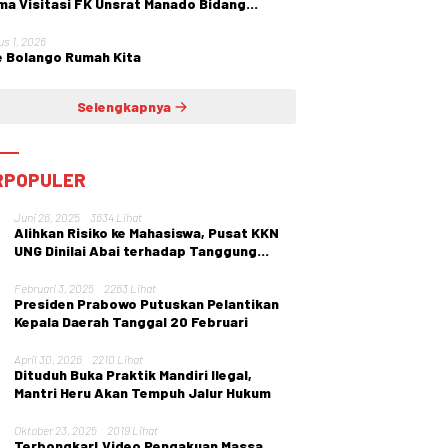
ma Visitasi FK Unsrat Manado Bidang
etri dan Ginekologi
us 1, 2026
 Bolango Rumah Kita
Selengkapnya
RPOPULER
Juni 26, 2025
3634 Lihat
Alihkan Risiko ke Mahasiswa, Pusat KKN
UNG Dinilai Abai terhadap Tanggung
Jawab Institusi
Februari 3, 2025
2263 Lihat
Presiden Prabowo Putuskan Pelantikan
Kepala Daerah Tanggal 20 Februari
April 30, 2026
2210 Lihat
Dituduh Buka Praktik Mandiri Ilegal,
Mantri Heru Akan Tempuh Jalur Hukum
Oktober 23, 2025
2019 Lihat
Terbongkar! Video Pengakuan Massa