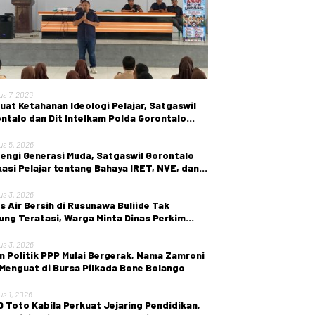
us 7, 2026
uat Ketahanan Ideologi Pelajar, Satgaswil
ntalo dan Dit Intelkam Polda Gorontalo
r Sosialisasi Wawasan Kebangsaan di SMA
ri 1 Kabila
us 5, 2026
engi Generasi Muda, Satgaswil Gorontalo
asi Pelajar tentang Bahaya IRET, NVE, dan
en True Crime
us 3, 2026
is Air Bersih di Rusunawa Buliide Tak
ung Teratasi, Warga Minta Dinas Perkim
 Gorontalo Segera Bertindak.
us 3, 2026
n Politik PPP Mulai Bergerak, Nama Zamroni
 Menguat di Bursa Pilkada Bone Bolango
us 1, 2026
 Toto Kabila Perkuat Jejaring Pendidikan,