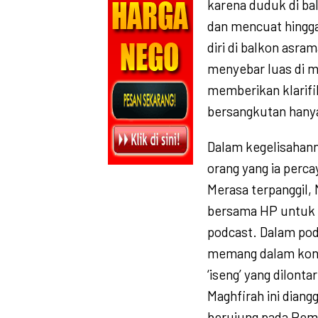
karena duduk di b
dan mencuat hingg
diri di balkon asra
menyebar luas di m
memberikan klarifi
bersangkutan hanya
Dalam kegelisahann
orang yang ia perca
Merasa terpanggil,
bersama HP untuk m
podcast. Dalam po
memang dalam kondi
‘iseng’ yang dilont
Maghfirah ini dia
berujung pada Pem