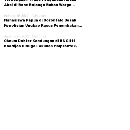
Aksi di Bone Bolango Bukan Warga
Setempat
Februari 19, 2025
1984 Lihat
Mahasiswa Papua di Gorontalo Desak
Kepolisian Ungkap Kasus Penembakan
Tarina Murib
Agustus 26, 2025
1696 Lihat
Oknum Dokter Kandungan di RS Sitti
Khadijah Diduga Lakukan Malpraktek,
Nyawa Pasien Melayang