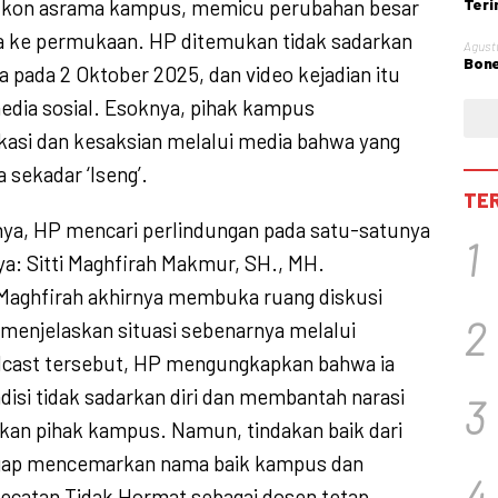
alkon asrama kampus, memicu perubahan besar
Teri
Obst
a ke permukaan. HP ditemukan tidak sadarkan
Agust
Bone
ma pada 2 Oktober 2025, dan video kejadian itu
edia sosial. Esoknya, pihak kampus
kasi dan kesaksian melalui media bahwa yang
 sekadar ‘Iseng’.
TE
ya, HP mencari perlindungan pada satu-satunya
1
ya: Sitti Maghfirah Makmur, SH., MH.
 Maghfirah akhirnya membuka ruang diskusi
2
enjelaskan situasi sebenarnya melalui
dcast tersebut, HP mengungkapkan bahwa ia
si tidak sadarkan diri dan membantah narasi
3
arkan pihak kampus. Namun, tindakan baik dari
nggap mencemarkan nama baik kampus dan
4
ecatan Tidak Hormat sebagai dosen tetap