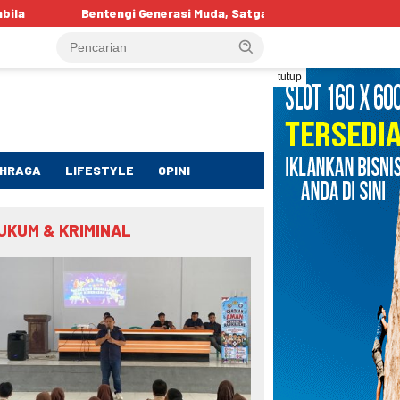
 Muda, Satgaswil Gorontalo Edukasi Pelajar tentang Bahaya IRET, 
tutup
HRAGA
LIFESTYLE
OPINI
UKUM & KRIMINAL