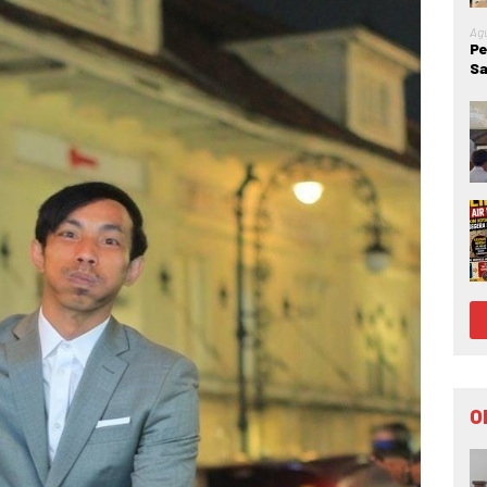
Agu
Pe
Sa
Go
Ke
O