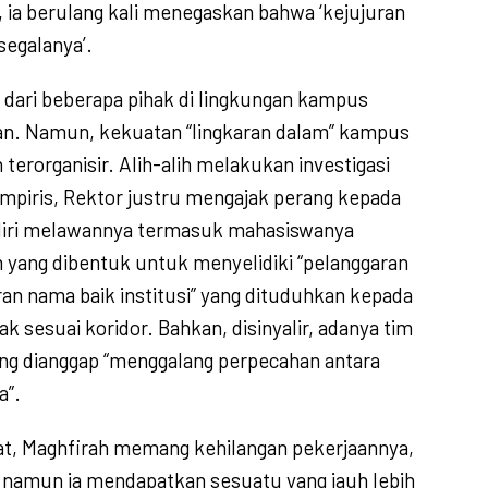
, ia berulang kali menegaskan bahwa ‘kejujuran
segalanya’.
 dari beberapa pihak di lingkungan kampus
n. Namun, kekuatan “lingkaran dalam” kampus
 terorganisir. Alih-alih melakukan investigasi
empiris, Rektor justru mengajak perang kepada
rdiri melawannya termasuk mahasiswanya
m yang dibentuk untuk menyelidiki “pelanggaran
an nama baik institusi” yang dituduhkan kepada
dak sesuai koridor. Bahkan, disinyalir, adanya tim
yang dianggap “menggalang perpecahan antara
a”.
at, Maghfirah memang kehilangan pekerjaannya,
i, namun ia mendapatkan sesuatu yang jauh lebih