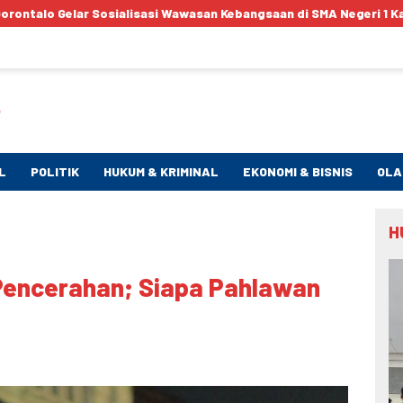
wasan Kebangsaan di SMA Negeri 1 Kabila
Bentengi Generasi
L
POLITIK
HUKUM & KRIMINAL
EKONOMI & BISNIS
OLA
H
 Pencerahan; Siapa Pahlawan