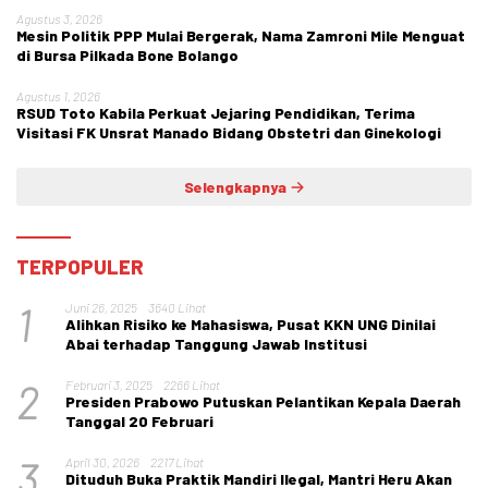
Agustus 3, 2026
Mesin Politik PPP Mulai Bergerak, Nama Zamroni Mile Menguat
di Bursa Pilkada Bone Bolango
Agustus 1, 2026
RSUD Toto Kabila Perkuat Jejaring Pendidikan, Terima
Visitasi FK Unsrat Manado Bidang Obstetri dan Ginekologi
Selengkapnya
TERPOPULER
1
Juni 26, 2025
3640 Lihat
Alihkan Risiko ke Mahasiswa, Pusat KKN UNG Dinilai
Abai terhadap Tanggung Jawab Institusi
2
Februari 3, 2025
2266 Lihat
Presiden Prabowo Putuskan Pelantikan Kepala Daerah
Tanggal 20 Februari
3
April 30, 2026
2217 Lihat
Dituduh Buka Praktik Mandiri Ilegal, Mantri Heru Akan