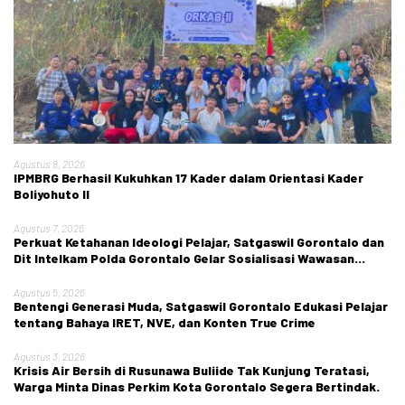
Agustus 8, 2026
IPMBRG Berhasil Kukuhkan 17 Kader dalam Orientasi Kader
Boliyohuto II
Agustus 7, 2026
Perkuat Ketahanan Ideologi Pelajar, Satgaswil Gorontalo dan
Dit Intelkam Polda Gorontalo Gelar Sosialisasi Wawasan
Kebangsaan di SMA Negeri 1 Kabila
Agustus 5, 2026
Bentengi Generasi Muda, Satgaswil Gorontalo Edukasi Pelajar
tentang Bahaya IRET, NVE, dan Konten True Crime
Agustus 3, 2026
Krisis Air Bersih di Rusunawa Buliide Tak Kunjung Teratasi,
Warga Minta Dinas Perkim Kota Gorontalo Segera Bertindak.