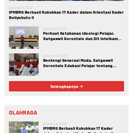
Agustus 8, 2026
IPMBRG Berhasil Kukuhkan 17 Kader dalam Orientasi Kader
Boliyohuto II
Agustus 7, 2026
Perkuat Ketahanan Ideologi Pelajar,
Satgaswil Gorontalo dan Dit Intelkam
Polda Gorontalo Gelar Sosialisasi
Wawasan Kebangsaan di SMA Negeri 1
Kabila
Agustus 5, 2026
Bentengi Generasi Muda, Satgaswil
Gorontalo Edukasi Pelajar tentang
Bahaya IRET, NVE, dan Konten True
Crime
Selengkapnya
OLAHRAGA
Agustus 8, 2026
IPMBRG Berhasil Kukuhkan 17 Kader