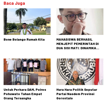
Baca Juga
Bone Bolango Rumah Kita
MAHASISWA BERHASIL
MENJEPIT PEMERINTAH DI
DUA SISI MATI: DINAMIKA
TEGANG ANTARAN
TUNTUTAN RAKYAT DAN
REALITAS NEGARA
Untuk Perkara DAM, Polres
Hura Hara Politik Seputar
Pohuwato Tahan Empat
Partai Nasdem Provinsi
Orang Tersangka
Gorontalo