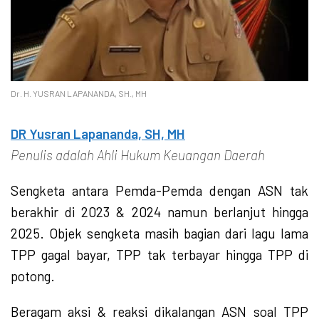
Dr. H. YUSRAN LAPANANDA, SH., MH
DR Yusran Lapananda, SH, MH
Penulis adalah Ahli Hukum Keuangan Daerah
Sengketa antara Pemda-Pemda dengan ASN tak
berakhir di 2023 & 2024 namun berlanjut hingga
2025. Objek sengketa masih bagian dari lagu lama
TPP gagal bayar, TPP tak terbayar hingga TPP di
potong.
Beragam aksi & reaksi dikalangan ASN soal TPP