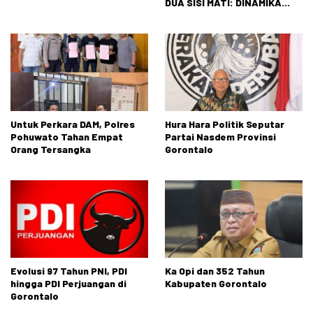
DUA SISI MATI: DINAMIKA
TEGANG ANTARAN
TUNTUTAN RAKYAT DAN
REALITAS NEGARA
Untuk Perkara DAM, Polres
Hura Hara Politik Seputar
Pohuwato Tahan Empat
Partai Nasdem Provinsi
Orang Tersangka
Gorontalo
Evolusi 97 Tahun PNI, PDI
Ka Opi dan 352 Tahun
hingga PDI Perjuangan di
Kabupaten Gorontalo
Gorontalo