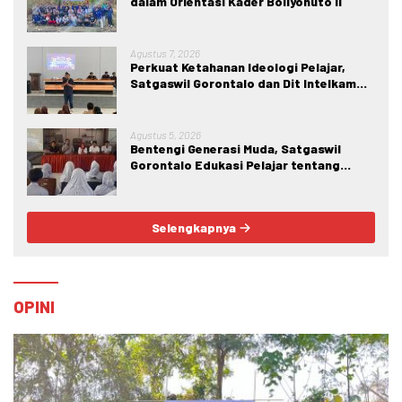
dalam Orientasi Kader Boliyohuto II
Agustus 7, 2026
Perkuat Ketahanan Ideologi Pelajar,
Satgaswil Gorontalo dan Dit Intelkam
Polda Gorontalo Gelar Sosialisasi
Wawasan Kebangsaan di SMA Negeri 1
Kabila
Agustus 5, 2026
Bentengi Generasi Muda, Satgaswil
Gorontalo Edukasi Pelajar tentang
Bahaya IRET, NVE, dan Konten True
Crime
Selengkapnya
OPINI